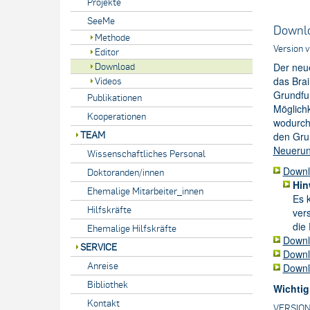
Projekte
SeeMe
Downlo
Methode
Version v
Editor
Download
Der neu
das Bra
Videos
Grundfun
Publikationen
Möglichk
Kooperationen
wodurch 
TEAM
den Gru
Neuerun
Wissenschaftliches Personal
Downlo
Doktoranden/innen
Hin
Ehemalige Mitarbeiter_innen
Es 
Hilfskräfte
ver
die
Ehemalige Hilfskräfte
Downlo
SERVICE
Downl
Anreise
Downlo
Bibliothek
Wichtig
Kontakt
VERSION