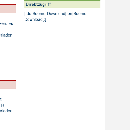
Direktzugriff
[:de]
Seeme-Download
[:en]
Seeme-
Download
[:]
cken. Es
erladen
t
s)
erladen