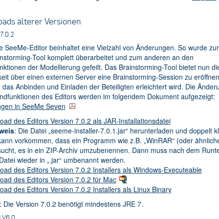
ads älterer Versionen
7.0.2
e SeeMe-Editor beinhaltet eine Vielzahl von Änderungen. So wurde z
instorming-Tool komplett überarbeitet und zum anderen an den
ktionen der Modellierung gefeilt. Das Brainstorming-Tool bietet nun di
eit über einen externen Server eine Brainstorming-Session zu eröffnen
das Anbinden und Einladen der Beteiligten erleichtert wird. Die Ände
ndfunktionen des Editors werden im folgendem Dokument aufgezeigt:
gen in SeeMe Seven
ad des Editors Version 7.0.2 als JAR-Installationsdatei
weis
: Die Datei „seeme-installer-7.0.1.jar“ herunterladen und doppelt kl
kann vorkommen, dass ein Programm wie z.B. „WinRAR“ (oder ähnlich
sucht, es in ein ZIP-Archiv umzubenennen. Dann muss nach dem Runt
 Datei wieder in „.jar“ umbenannt werden.
ad des Editors Version 7.0.2 Installers als Windows-Executeable
oad des Editors Version 7.0.2 für Mac
ad des Editors Version 7.0.2 Installers als Linux Binary
: Die Version 7.0.2 benötigt mindestens JRE 7.
 V6.0