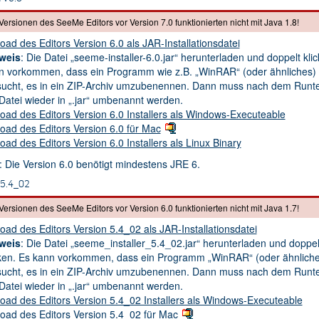
Versionen des SeeMe Editors vor Version 7.0 funktionierten nicht mit Java 1.8!
ad des Editors Version 6.0 als JAR-Installationsdatei
weis
: Die Datei „seeme-installer-6.0.jar“ herunterladen und doppelt kli
n vorkommen, dass ein Programm wie z.B. „WinRAR“ (oder ähnliches)
sucht, es in ein ZIP-Archiv umzubenennen. Dann muss nach dem Runt
 Datei wieder in „.jar“ umbenannt werden.
ad des Editors Version 6.0 Installers als Windows-Executeable
oad des Editors Version 6.0 für Mac
ad des Editors Version 6.0 Installers als Linux Binary
: Die Version 6.0 benötigt mindestens JRE 6.
v5.4_02
Versionen des SeeMe Editors vor Version 6.0 funktionierten nicht mit Java 1.7!
ad des Editors Version 5.4_02 als JAR-Installationsdatei
weis
: Die Datei „seeme_installer_5.4_02.jar“ herunterladen und doppel
cken. Es kann vorkommen, dass ein Programm „WinRAR“ (oder ähnliche
sucht, es in ein ZIP-Archiv umzubenennen. Dann muss nach dem Runt
 Datei wieder in „.jar“ umbenannt werden.
oad des Editors Version 5.4_02 Installers als Windows-Executeable
oad des Editors Version 5.4_02 für Mac