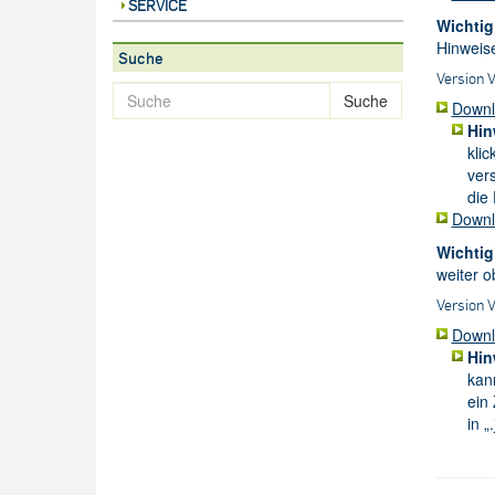
SERVICE
Wichtig
Hinweise
Suche
Version 
Suche
Downlo
Hin
kli
ver
die
Downl
Wichtig
weiter o
Version 
Downlo
Hin
kan
ein
in 