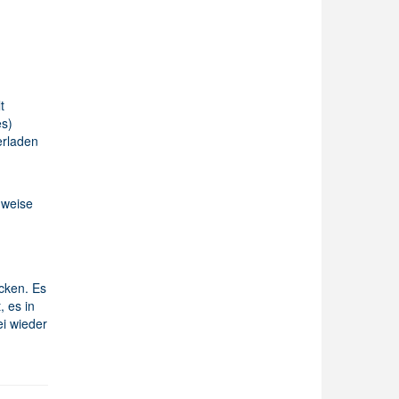
t
s)
erladen
nweise
icken. Es
 es in
i wieder