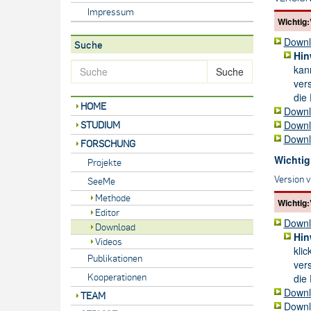
Impressum
Wichtig:
Downlo
Suche
Hin
kan
Suche
ver
die
HOME
Downlo
Downl
STUDIUM
Downlo
FORSCHUNG
Wichtig
Projekte
Version 
SeeMe
Methode
Wichtig:
Editor
Downlo
Download
Hin
Videos
kli
Publikationen
ver
Kooperationen
die
Downl
TEAM
Downl