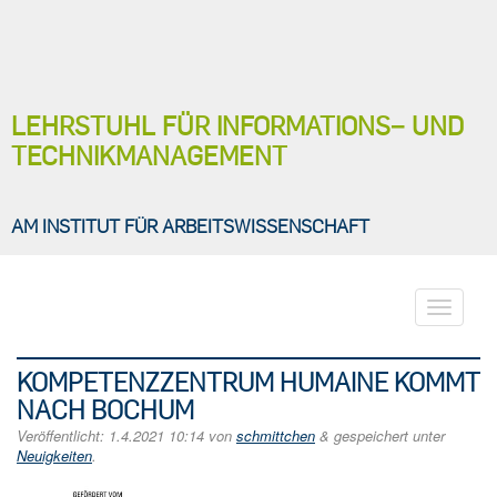
LEHRSTUHL FÜR INFORMATIONS− UND
TECHNIKMANAGEMENT
AM INSTITUT FÜR ARBEITSWISSENSCHAFT
Toggle
navigati
KOMPETENZZENTRUM HUMAINE KOMMT
NACH BOCHUM
Veröffentlicht:
1.4.2021 10:14
von
schmittchen
&
gespeichert unter
Neuigkeiten
.