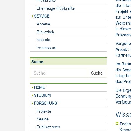
Hilfskräfte
die Inte
Ehemalige Hilfskräfte
Projekt
SERVICE
zur Unte
Weiterh
Anreise
in diese
Bibliothek
Prozessg
Kontakt
Vorgehe
Impressum
Ansatz. 
Partneru
Suche
Im Rahm
die Absa
Suche
integrie
des Proj
HOME
Die Erge
STUDIUM
Beratun
Verfügu
FORSCHUNG
Projekte
Wisse
SeeMe
Techni
Publikationen
Krcma