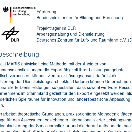
Förderung
Bundesministerium für Bildung und Forschung
Projektträger im DLR
Arbeitsgestaltung und Dienstleistung
Deutsches Zentrum für Luft- und Raumfahrt e.V. (
beschreibung
ekt MARIS entwickelt eine Methode, mit der Anbieter von
mensdienstleistungen die Exportfähigkeit ihrer Leistungsangebote
isch verbessern können. Zentraler Lösungsansatz dafür ist die
isierung der Dienstleistungsarchitektur. Dadurch können Unternehmen
ionalisierte Dienstleistungen so gestalten, dass sowohl wertvolle Resso
ernehmens im Stammland gezielt für den Export eingesetzt werden, al
rderlichen Spielräume für Innovation und länderspezifische Anpassung
en.
arbeitet theoretische Grundlagen, praxisorientierte Methodenleitfäde
e für das Assessment bestehender internationalisierter Leistungsang
Modularisierung der Servicearchitektur und die darauf aufbauende, nach
rung eines Portfolios internationaler Leistungsangebote. Zum einen w