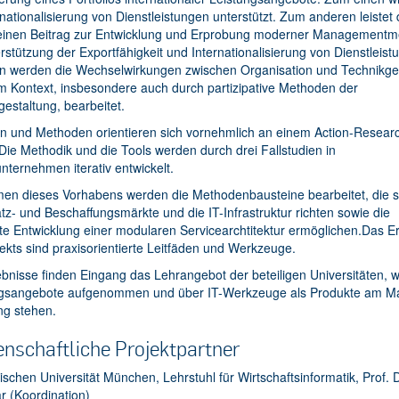
rnationalisierung von Dienstleistungen unterstützt. Zum anderen leistet
 einen Beitrag zur Entwicklung und Erprobung moderner Management
rstützung der Exportfähigkeit und Internationalisierung von Dienstleist
in werden die Wechselwirkungen zwischen Organisation und Technikge
m Kontext, insbesondere auch durch partizipative Methoden der
estaltung, bearbeitet.
n und Methoden orientieren sich vornehmlich an einem Action-Resear
Die Methodik und die Tools werden durch drei Fallstudien in
nternehmen iterativ entwickelt.
en dieses Vorhabens werden die Methodenbausteine bearbeitet, die s
tz- und Beschaffungsmärkte und die IT-Infrastruktur richten sowie die
rte Entwicklung einer modularen Servicearchtitektur ermöglichen.Das E
ekts sind praxisorientierte Leitfäden und Werkzeuge.
bnisse finden Eingang das Lehrangebot der beteiligen Universitäten, 
gsangebote aufgenommen und über IT-Werkzeuge als Produkte am Ma
ng stehen.
nschaftliche Projektpartner
schen Universität München, Lehrstuhl für Wirtschaftsinformatik, Prof. D
r (Koordination)