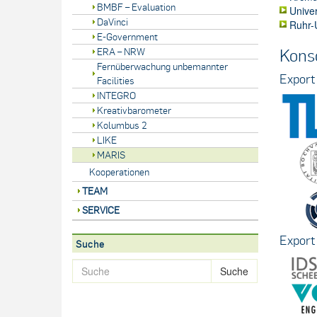
BMBF – Evaluation
Univer
DaVinci
Ruhr-
E-Government
Konso
ERA – NRW
Fernüberwachung unbemannter
Export
Facilities
INTEGRO
Kreativbarometer
Kolumbus 2
LIKE
MARIS
Kooperationen
TEAM
SERVICE
Export 
Suche
Suche