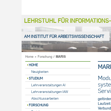
LEHRSTUHL FÜR INFORMATION
AM INSTITUT FÜR ARBEITSWISSENSCHAFT
Home
»
Forschung
/
MARIS
HOME
MARI
Neuigkeiten
Modu
STUDIUM
syste
Lehrveranstaltungen AI
Serv
Lehrveranstaltungen IAW
Abschlussarbeiten
geförde
Laufzeit
FORSCHUNG
Verbund