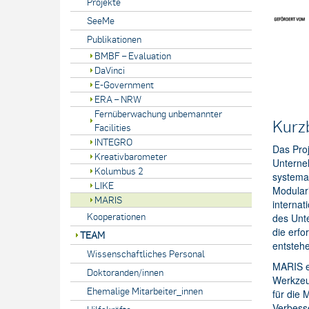
Projekte
SeeMe
Publikationen
BMBF – Evaluation
DaVinci
E-Government
ERA – NRW
Fernüberwachung unbemannter
Kurz
Facilities
INTEGRO
Das Proj
Kreativbarometer
Unterneh
Kolumbus 2
systemat
LIKE
Modular
MARIS
internat
Kooperationen
des Unt
die erfo
TEAM
entsteh
Wissenschaftliches Personal
MARIS er
Doktoranden/innen
Werkzeug
Ehemalige Mitarbeiter_innen
für die 
Verbesse