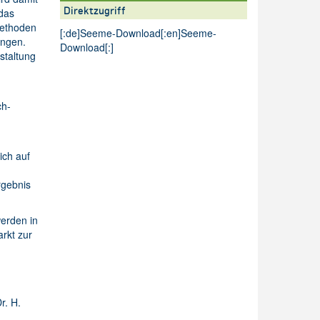
Direktzugriff
 das
methoden
[:de]
Seeme-Download
[:en]
Seeme-
ungen.
Download
[:]
staltung
ch-
ich auf
rgebnis
werden in
rkt zur
r. H.