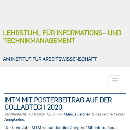
LEHRSTUHL FÜR INFORMATIONS− UND
TECHNIKMANAGEMENT
AM INSTITUT FÜR ARBEITSWISSENSCHAFT
Toggle
navigati
IMTM MIT POSTERBEITRAG AUF DER
COLLABTECH 2020
Veröffentlicht:
10.9.2020 12:54
von
Markus Jelonek
&
gespeichert unter
Neuigkeiten
.
Der Lehrstuhl IMTM ist auf der diesjährigen 26th International