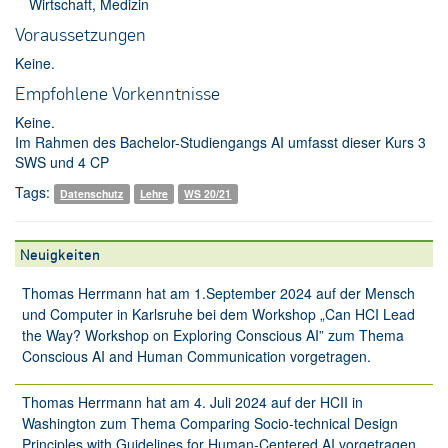
Wirt­schaft, Me­di­zin
Vor­aus­set­zun­gen
Keine.
Emp­foh­le­ne Vor­kennt­nis­se
Keine.
Im Rahmen des Bachelor-Studiengangs AI umfasst dieser Kurs 3
SWS und 4 CP
Tags:
Datenschutz
Lehre
WS 20/21
Neuigkeiten
Thomas Herrmann hat am 1.September 2024 auf der Mensch
und Computer in Karlsruhe bei dem Workshop „Can HCI Lead
the Way? Workshop on Exploring Conscious AI” zum Thema
Conscious AI and Human Communication vorgetragen.
Thomas Herrmann hat am 4. Juli 2024 auf der HCII in
Washington zum Thema Comparing Socio-technical Design
Principles with Guidelines for Human-Centered AI vorgetragen