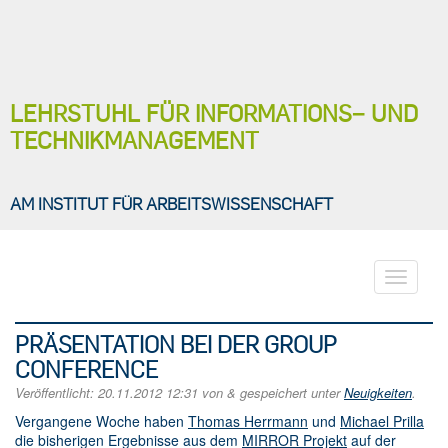
LEHRSTUHL FÜR INFORMATIONS− UND
TECHNIKMANAGEMENT
AM INSTITUT FÜR ARBEITSWISSENSCHAFT
Toggle
navigati
PRÄSENTATION BEI DER GROUP
CONFERENCE
Veröffentlicht:
20.11.2012 12:31
von
&
gespeichert unter
Neuigkeiten
.
Vergangene Woche haben
Thomas Herrmann
und
Michael Prilla
die bisherigen Ergebnisse aus dem
MIRROR Projekt
auf der