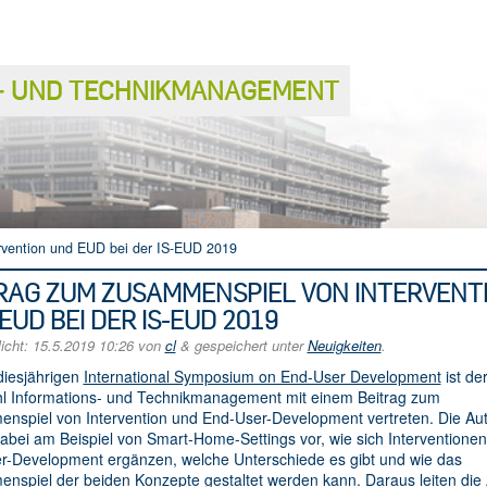
S− UND TECHNIKMANAGEMENT
rvention und EUD bei der IS-EUD 2019
RAG ZUM ZUSAMMENSPIEL VON INTERVENT
EUD BEI DER IS-EUD 2019
licht:
15.5.2019 10:26
von
cl
&
gespeichert unter
Neuigkeiten
.
diesjährigen
International Symposium on End-User Development
ist de
hl Informations- und Technikmanagement mit einem Beitrag zum
nspiel von Intervention und End-User-Development vertreten. Die Au
dabei am Beispiel von Smart-Home-Settings vor, wie sich Interventione
r-Development ergänzen, welche Unterschiede es gibt und wie das
nspiel der beiden Konzepte gestaltet werden kann. Daraus leiten die