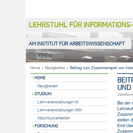
LEHRSTUHL FÜR INFORMATION
AM INSTITUT FÜR ARBEITSWISSENSCHAFT
Home
»
Neuigkeiten
»
Beitrag zum Zusammenspiel von Inte
HOME
BEIT
UND 
Neuigkeiten
STUDIUM
Veröffent
Lehrveranstaltungen AI
Bei der 
Lehrstu
Lehrveranstaltungen IAW
Zusamme
Abschlussarbeiten
stellen 
End-Use
FORSCHUNG
Zusamme