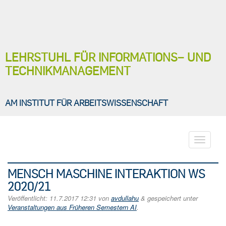
LEHRSTUHL FÜR INFORMATIONS− UND
TECHNIKMANAGEMENT
AM INSTITUT FÜR ARBEITSWISSENSCHAFT
Toggle
navigati
MENSCH MASCHINE INTERAKTION WS
2020/21
Veröffentlicht:
11.7.2017 12:31
von
avdullahu
&
gespeichert unter
Veranstaltungen aus Früheren Semestern AI
.