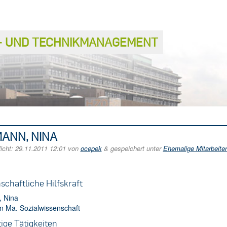
S− UND TECHNIKMANAGEMENT
ANN, NINA
licht:
29.11.2011 12:01
von
ocepek
&
gespeichert unter
Ehemalige Mitarbeite
schaftliche Hilfskraft
, Nina
n Ma. Sozialwissenschaft
ige Tätigkeiten