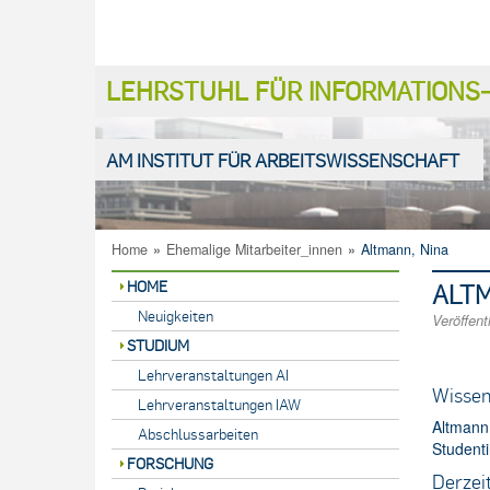
LEHRSTUHL FÜR INFORMATION
AM INSTITUT FÜR ARBEITSWISSENSCHAFT
Home
»
Ehemalige Mitarbeiter_innen
»
Altmann, Nina
HOME
ALTM
Neuigkeiten
Veröffent
STUDIUM
Lehrveranstaltungen AI
Wissen
Lehrveranstaltungen IAW
Altmann
Abschlussarbeiten
Studenti
FORSCHUNG
Derzeit