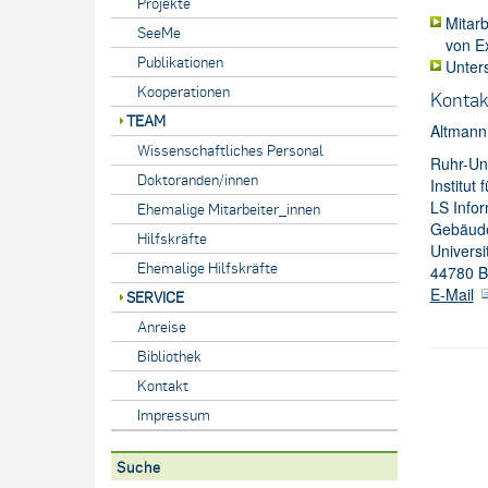
Projekte
Mitarb
SeeMe
von E
Publikationen
Unter
Kooperationen
Kontak
TEAM
Altmann
Wissenschaftliches Personal
Ruhr-Un
Doktoranden/innen
Institut
LS Info
Ehemalige Mitarbeiter_innen
Gebäude
Hilfskräfte
Universi
Ehemalige Hilfskräfte
44780 
E-Mail
SERVICE
Anreise
Bibliothek
Kontakt
Impressum
Suche